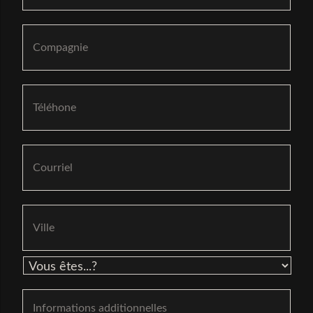
Business
Phone
*
Email
Address
*
Vill
Type
Informations
additionnelles