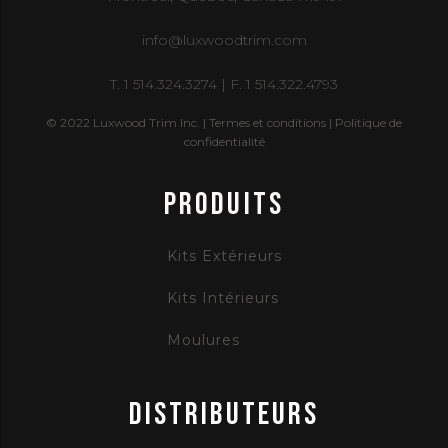
info@luxwoodtrim.com
T. 1 514.324.3274 | F. 1 514.322.4793
© 2022 Luxwood Trim Inc. |
Termes et conditions |
Politique de
confidentialité
PRODUITS
Kits Extérieurs
Kits Intérieurs
Moulures
Distributeurs