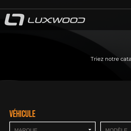
bmenu
bmenu
Triez notre cat
VÉHICULE