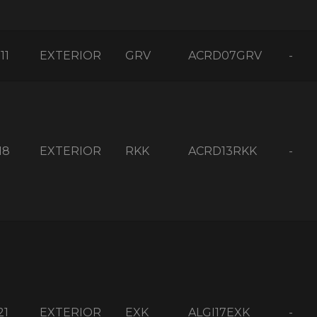
11
EXTERIOR
GRV
ACRD07GRV
-
18
EXTERIOR
RKK
ACRD13RKK
-
21
EXTERIOR
EXK
ALGI17EXK
-